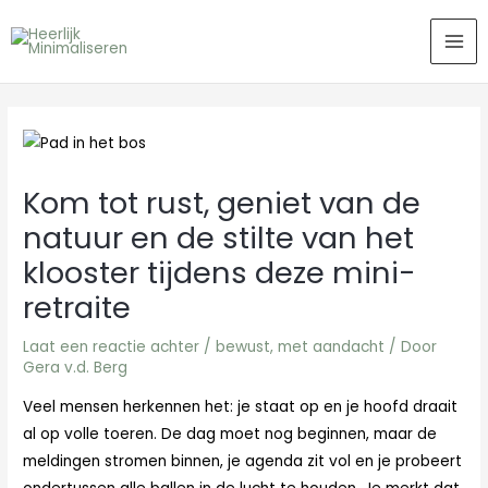
Ga
MA
naar
ME
de
inhoud
Kom tot rust, geniet van de
natuur en de stilte van het
klooster tijdens deze mini-
retraite
Laat een reactie achter
/
bewust
,
met aandacht
/ Door
Gera v.d. Berg
Veel mensen herkennen het: je staat op en je hoofd draait
al op volle toeren. De dag moet nog beginnen, maar de
meldingen stromen binnen, je agenda zit vol en je probeert