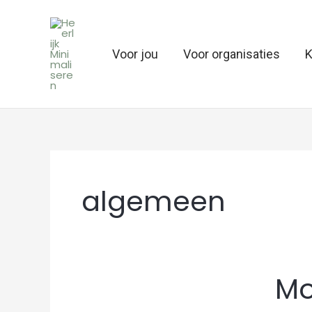
Ga
naar
de
Voor jou
Voor organisaties
K
inhoud
algemeen
Moede
Mo
van
de