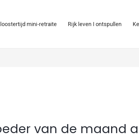
loostertijd mini-retraite
Rijk leven I ontspullen
Ke
r
eder van de maand ap