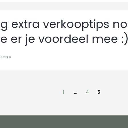
g extra verkooptips n
ptips
e er je voordeel mee :
n?
ezen »
el
1
…
4
5