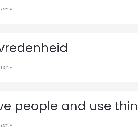
ezen »
enheid
vredenheid
ezen »
ve people and use thin
ezen »