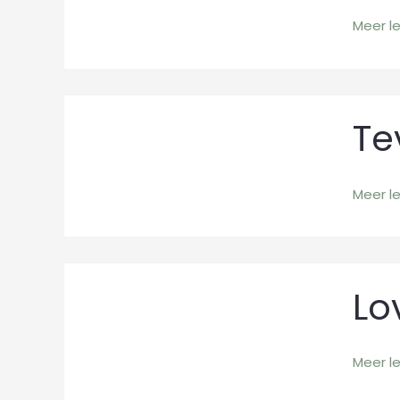
maand
Meer l
april
Tevred
Te
Meer l
Love
Lo
people
and
use
Meer l
things.