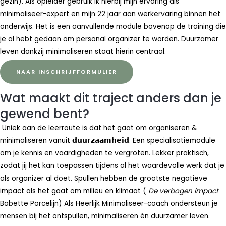
gezin). Als opleider gebruik ik hierbij mijn ervaring als
minimaliseer-expert en mijn 22 jaar aan werkervaring binnen het
onderwijs. Het is een aanvullende module bovenop de training die
je al hebt gedaan om personal organizer te worden. Duurzamer
leven dankzij minimaliseren staat hierin centraal.
NAAR INSCHRIJFFORMULIER
Wat maakt dit traject anders dan je
gewend bent?
Uniek aan de leerroute is dat het gaat om organiseren &
minimaliseren vanuit 𝗱𝘂𝘂𝗿𝘇𝗮𝗮𝗺𝗵𝗲𝗶𝗱. Een specialisatiemodule
om je kennis en vaardigheden te vergroten. Lekker praktisch,
zodat jij het kan toepassen tijdens al het waardevolle werk dat je
als organizer al doet.
Spullen hebben de grootste negatieve
impact als het gaat om milieu en klimaat (
De verbogen impact
Babette Porcelijn) Als Heerlijk Minimaliseer-coach ondersteun je
mensen bij het ontspullen, minimaliseren én duurzamer leven.