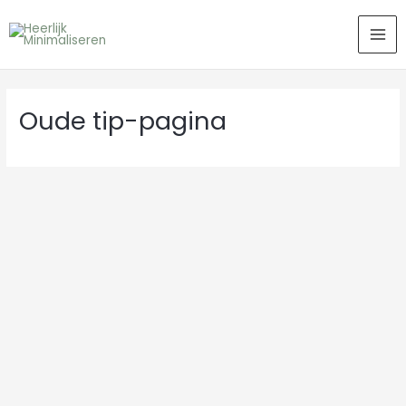
Ga
MA
naar
ME
de
inhoud
Oude tip-pagina