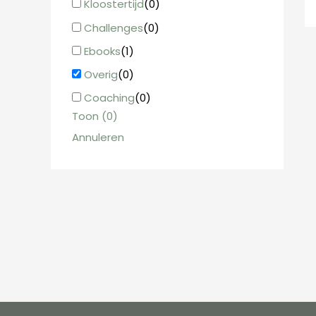
Kloostertijd
(
0
)
Challenges
(
0
)
Ebooks
(
1
)
Overig
(
0
)
Coaching
(
0
)
Toon
(
0
)
Annuleren