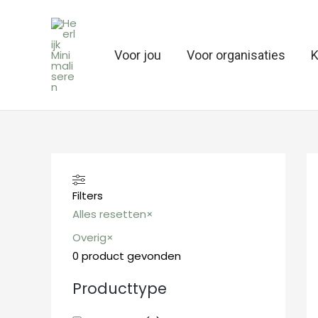
Ga
naar
de
Voor jou
Voor organisaties
K
inhoud
Filters
Alles resetten
×
Overig
×
0
product gevonden
Producttype