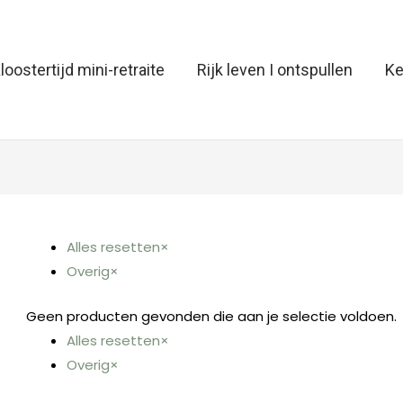
loostertijd mini-retraite
Rijk leven I ontspullen
Ke
Alles resetten
×
Overig
×
Geen producten gevonden die aan je selectie voldoen.
Alles resetten
×
Overig
×