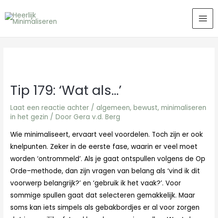
Ga
MA
naar
ME
de
inhoud
Tip 179: ‘Wat als…’
Laat een reactie achter
/
algemeen
,
bewust
,
minimaliseren
in het gezin
/ Door
Gera v.d. Berg
Wie minimaliseert, ervaart veel voordelen. Toch zijn er ook
knelpunten. Zeker in de eerste fase, waarin er veel moet
worden ‘ontrommeld’. Als je gaat ontspullen volgens de Op
Orde–methode, dan zijn vragen van belang als ‘vind ik dit
voorwerp belangrijk?’ en ‘gebruik ik het vaak?’. Voor
sommige spullen gaat dat selecteren gemakkelijk. Maar
soms kan iets simpels als gebakbordjes er al voor zorgen