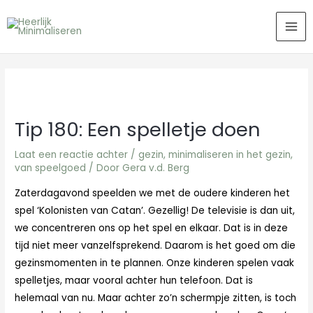
Ga
MA
naar
ME
de
inhoud
Tip 180: Een spelletje doen
Laat een reactie achter
/
gezin
,
minimaliseren in het gezin
,
van speelgoed
/ Door
Gera v.d. Berg
Zaterdagavond speelden we met de oudere kinderen het
spel ‘Kolonisten van Catan’. Gezellig! De televisie is dan uit,
we concentreren ons op het spel en elkaar. Dat is in deze
tijd niet meer vanzelfsprekend. Daarom is het goed om die
gezinsmomenten in te plannen. Onze kinderen spelen vaak
spelletjes, maar vooral achter hun telefoon. Dat is
helemaal van nu. Maar achter zo’n schermpje zitten, is toch