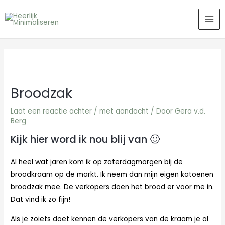
Ga
MA
naar
ME
de
inhoud
Broodzak
Laat een reactie achter
/
met aandacht
/ Door
Gera v.d.
Berg
Kijk hier word ik nou blij van
🙂
Al heel wat jaren kom ik op zaterdagmorgen bij de
broodkraam op de markt. Ik neem dan mijn eigen katoenen
broodzak mee. De verkopers doen het brood er voor me in.
Dat vind ik zo fijn!
Als je zoiets doet kennen de verkopers van de kraam je al