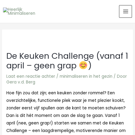
Ga
MA
naar
ME
de
inhoud
De Keuken Challenge (vanaf 1
april – geen grap
)
Laat een reactie achter
/
minimaliseren in het gezin
/ Door
Gera v.d. Berg
Hoe fijn zou dat zijn; een keuken zonder rommel? Een
overzichtelijke, functionele plek waar je met plezier kookt,
zonder eerst vijf spullen aan de kant te moeten schuiven?
Dan is dit hét moment om aan de slag te gaan. Vanaf 1
april (nee, geen grap!) starten we samen met de Keuken
Challenge – een laagdrempelige, motiverende manier om