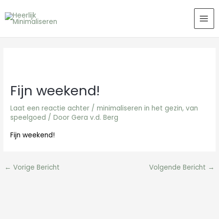
Ga
MAI
naar
ME
de
inhoud
Fijn weekend!
Laat een reactie achter
/
minimaliseren in het gezin
,
van
speelgoed
/ Door
Gera v.d. Berg
Fijn weekend!
←
Vorige Bericht
Volgende Bericht
→