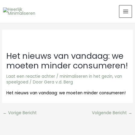
Ga
MA
naar
ME
de
inhoud
Het nieuws van vandaag: we
moeten minder consumeren!
Laat een reactie achter
/
minimaliseren in het gezin
,
van
speelgoed
/ Door
Gera v.d. Berg
Het nieuws van vandaag: we moeten minder consumeren!
←
Vorige Bericht
Volgende Bericht
→