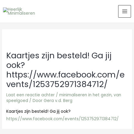
Ga
MA
naar
ME
de
inhoud
Kaartjes zijn besteld! Ga jij
ook?
https://www.facebook.com/e
vents/1253752971384712/
Laat een reactie achter
/
minimaliseren in het gezin
,
van
speelgoed
/ Door
Gera v.d. Berg
Kaartjes zijn besteld! Ga jij ook?
https://www.facebook.com/events/1253752971384712/