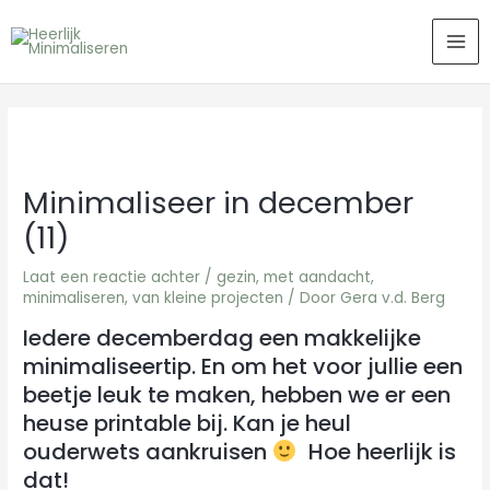
Ga
MA
naar
ME
de
inhoud
Minimaliseer in december
(11)
Laat een reactie achter
/
gezin
,
met aandacht
,
minimaliseren
,
van kleine projecten
/ Door
Gera v.d. Berg
Iedere decemberdag een makkelijke
minimaliseertip. En om het voor jullie een
beetje leuk te maken, hebben we er een
heuse printable bij. Kan je heul
ouderwets aankruisen
Hoe heerlijk is
dat!