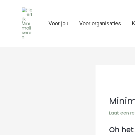
Ga
naar
de
Voor jou
Voor organisaties
K
inhoud
Minim
Laat een re
Oh het