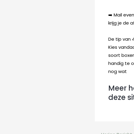
➡️ Mail eve
krijg je de
De tip van
Kies vandaa
soort boxen
handig te o
nog wat
Meer ha
deze si