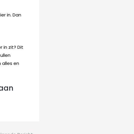
er in. Dan
in zit? Dit
ullen
 alles en
raan