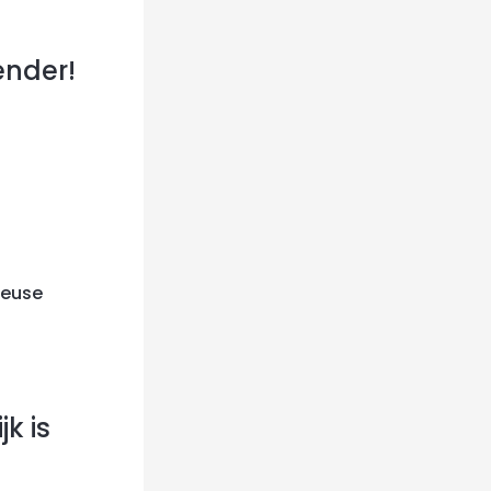
ender!
heuse
k is