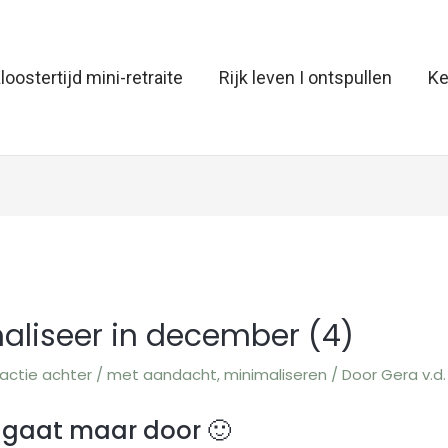
loostertijd mini-retraite
Rijk leven I ontspullen
Ke
aliseer in december (4)
actie achter
/
met aandacht
,
minimaliseren
/ Door
Gera v.d.
 gaat maar door 🙂