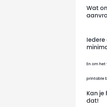
Wat on
aanvra
Iedere
minimal
En om het 
printable b
Kan je 
dat!