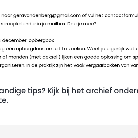
n naar geravandenberg@gmail.com of vul het contactformuli
 afstreepkalender in je mailbox. Doe je mee?
 4 december: opbergbox
g één opbergdoos om uit te zoeken. Weet je eigenlijk wat er 
 of manden (met deksel!) lijken een goede oplossing om sp
rganiseren. In de praktijk zijn het vaak vergaarbakken van van
ndige tips? Kijk bij het archief onde
te.