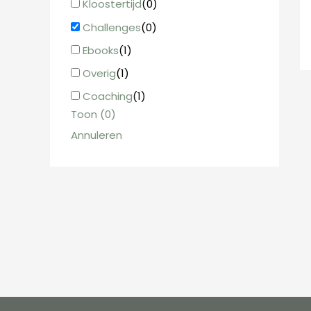
Kloostertijd
(
0
)
Challenges
(
0
)
Ebooks
(
1
)
Overig
(
1
)
Coaching
(
1
)
Toon
(
0
)
Annuleren