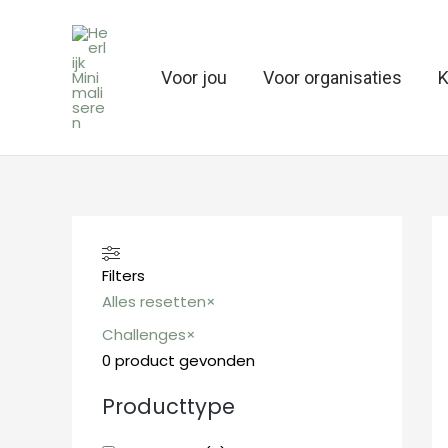
Ga
naar
de
Voor jou
Voor organisaties
K
inhoud
Filters
Alles resetten
×
Challenges
×
0
product gevonden
Producttype