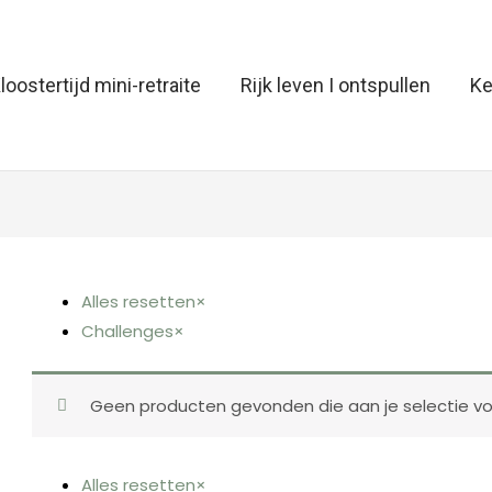
loostertijd mini-retraite
Rijk leven I ontspullen
Ke
Alles resetten
×
Challenges
×
Geen producten gevonden die aan je selectie vo
Alles resetten
×