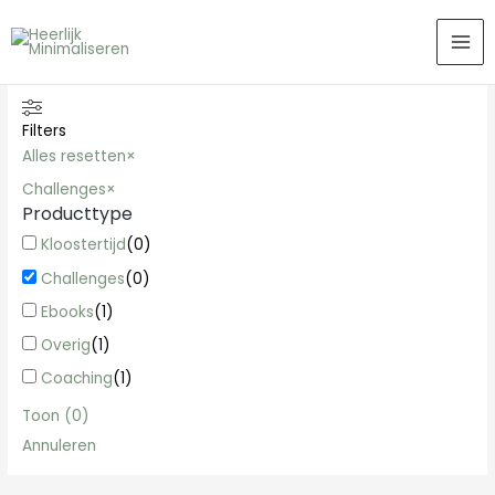
Ga
MA
naar
ME
de
inhoud
Filters
Alles resetten
×
Challenges
×
Producttype
Kloostertijd
(
0
)
Challenges
(
0
)
Ebooks
(
1
)
Overig
(
1
)
Coaching
(
1
)
Toon
(
0
)
Annuleren