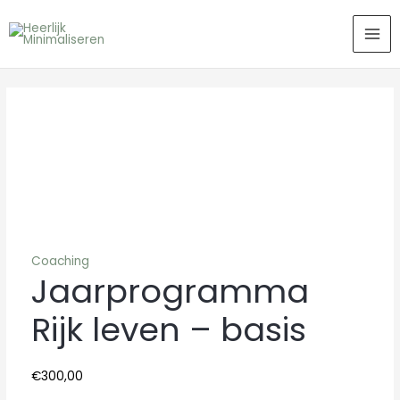
Ga
MA
naar
ME
de
inhoud
Jaarprogramma
Rijk
leven
-
basis
aantal
Coaching
Jaarprogramma
Rijk leven – basis
€
300,00