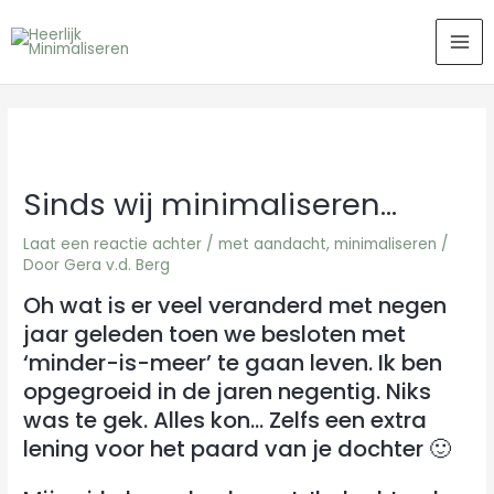
Ga
MA
naar
ME
de
inhoud
Sinds wij minimaliseren…
Laat een reactie achter
/
met aandacht
,
minimaliseren
/
Door
Gera v.d. Berg
Oh wat is er veel veranderd met negen
jaar geleden toen we besloten met
‘minder-is-meer’ te gaan leven. Ik ben
opgegroeid in de jaren negentig. Niks
was te gek. Alles kon… Zelfs een extra
lening voor het paard van je dochter 🙂