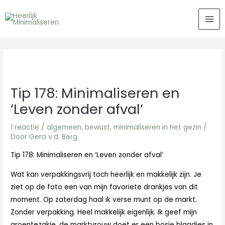
Ga
MA
naar
ME
de
inhoud
Tip 178: Minimaliseren en
‘Leven zonder afval’
1 reactie
/
algemeen
,
bewust
,
minimaliseren in het gezin
/
Door
Gera v.d. Berg
Tip 178: Minimaliseren en ‘Leven zonder afval’
Wat kan verpakkingsvrij toch heerlijk en makkelijk zijn. Je
ziet op de foto een van mijn favoriete drankjes van dit
moment. Op zaterdag haal ik verse munt op de markt.
Zonder verpakking. Heel makkelijk eigenlijk. Ik geef mijn
groentezakje, de marktvrouw doet er een bosje blaadjes in