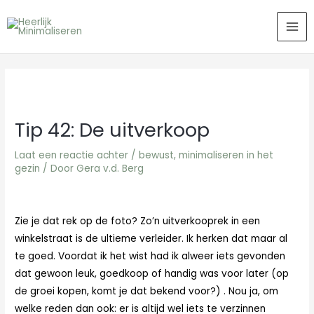
Ga
MA
naar
ME
de
inhoud
Tip 42: De uitverkoop
Laat een reactie achter
/
bewust
,
minimaliseren in het
gezin
/ Door
Gera v.d. Berg
Zie je dat rek op de foto? Zo’n uitverkooprek in een
winkelstraat is de ultieme verleider. Ik herken dat maar al
te goed. Voordat ik het wist had ik alweer iets gevonden
dat gewoon leuk, goedkoop of handig was voor later (op
de groei kopen, komt je dat bekend voor?) . Nou ja, om
welke reden dan ook: er is altijd wel iets te verzinnen