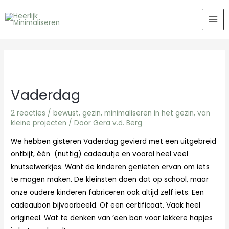
Ga
MA
naar
ME
de
inhoud
Vaderdag
2 reacties
/
bewust
,
gezin
,
minimaliseren in het gezin
,
van
kleine projecten
/ Door
Gera v.d. Berg
We hebben gisteren Vaderdag gevierd met een uitgebreid
ontbijt, één (nuttig) cadeautje en vooral heel veel
knutselwerkjes. Want de kinderen genieten ervan om iets
te mogen maken. De kleinsten doen dat op school, maar
onze oudere kinderen fabriceren ook altijd zelf iets. Een
cadeaubon bijvoorbeeld. Of een certificaat. Vaak heel
origineel. Wat te denken van ‘e
en bon voor lekkere hapjes