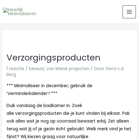
Ga
MA
naar
ME
de
inhoud
Verzorgingsproducten
1 reactie
/
bewust
,
van kleine projecten
/ Door
Gera v.d.
Berg
*** Minimaliseer in december, gebruik de
‘Verminderkalender’! ***
Duik vandaag de badkamer in. Zoek
alle verzorgingsproducten die je kunt vinden bij elkaar. Pak
ook alles wat je nog op voorraad bewaart erbij. Zet alleen
terug wat jij of je gezin écht gebruikt. Welk merk vind je het
fijnst? Wij kiezen graag voor natuurlijke