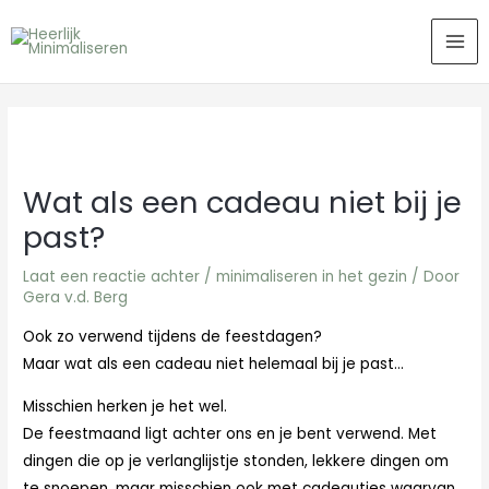
Ga
MA
naar
ME
de
inhoud
Wat als een cadeau niet bij je
past?
Laat een reactie achter
/
minimaliseren in het gezin
/ Door
Gera v.d. Berg
Ook zo verwend tijdens de feestdagen?
Maar wat als een cadeau niet helemaal bij je past…
Misschien herken je het wel.
De feestmaand ligt achter ons en je bent verwend. Met
dingen die op je verlanglijstje stonden, lekkere dingen om
te snoepen, maar misschien ook met cadeautjes waarvan