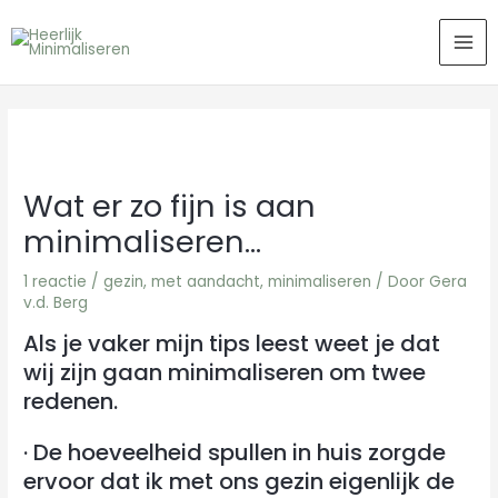
Ga
MA
naar
ME
de
inhoud
Wat er zo fijn is aan
minimaliseren…
1 reactie
/
gezin
,
met aandacht
,
minimaliseren
/ Door
Gera
v.d. Berg
Als je vaker mijn tips leest weet je dat
wij zijn gaan minimaliseren om twee
redenen.
· De hoeveelheid spullen in huis zorgde
ervoor dat ik met ons gezin eigenlijk de