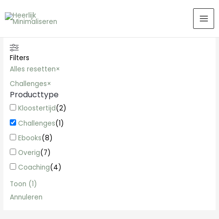
Ga
MA
naar
ME
de
inhoud
Filters
Alles resetten
×
Challenges
×
Producttype
Kloostertijd
(
2
)
Challenges
(
1
)
Ebooks
(
8
)
Overig
(
7
)
Coaching
(
4
)
Toon
(
1
)
Annuleren