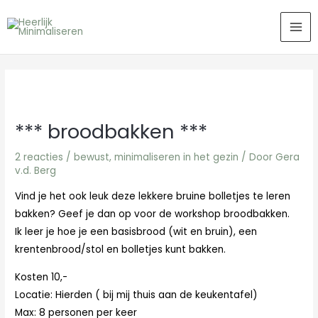
Ga
MA
naar
ME
de
inhoud
*** broodbakken ***
2 reacties
/
bewust
,
minimaliseren in het gezin
/ Door
Gera
v.d. Berg
Vind je het ook leuk deze lekkere bruine bolletjes te leren
bakken? Geef je dan op voor de workshop broodbakken.
Ik leer je hoe je een basisbrood (wit en bruin), een
krentenbrood/stol en bolletjes kunt bakken.
Kosten 10,-
Locatie: Hierden ( bij mij thuis aan de keukentafel)
Max: 8 personen per keer