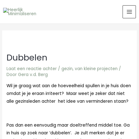
Ga
MA
naar
ME
de
inhoud
Dubbelen
Laat een reactie achter
/
gezin
,
van kleine projecten
/
Door
Gera v.d. Berg
Wil je graag wat aan de hoeveelheid spullen in je huis doen
omdat je je eraan irriteert? Maar weet je zeker dat niet
alle gezinsleden achter het idee van verminderen staan?
Pas dan een eenvoudig maar doeltreffend middel toe. Ga
in huis op zoek naar ‘dubbelen’. Je zult merken dat je er