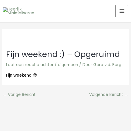
Ga
MA
naar
ME
de
inhoud
Fijn weekend :) – Opgeruimd
Laat een reactie achter
/
algemeen
/ Door
Gera v.d. Berg
Fijn weekend 🙂
←
Vorige Bericht
Volgende Bericht
→