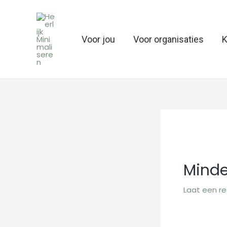
Ga
naar
de
Voor jou
Voor organisaties
K
inhoud
Minde
Laat een re