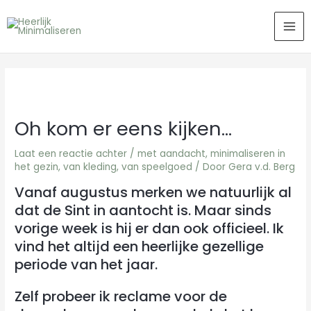
Ga
MA
naar
ME
de
inhoud
Oh kom er eens kijken…
Laat een reactie achter
/
met aandacht
,
minimaliseren in
het gezin
,
van kleding
,
van speelgoed
/ Door
Gera v.d. Berg
Vanaf augustus merken we natuurlijk al
dat de Sint in aantocht is. Maar sinds
vorige week is hij er dan ook officieel. Ik
vind het altijd een heerlijke gezellige
periode van het jaar.
Zelf probeer ik reclame voor de