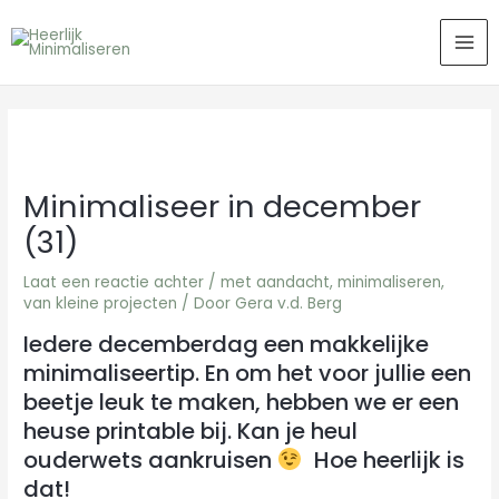
Ga
MA
naar
ME
de
inhoud
Minimaliseer in december
(31)
Laat een reactie achter
/
met aandacht
,
minimaliseren
,
van kleine projecten
/ Door
Gera v.d. Berg
Iedere decemberdag een makkelijke
minimaliseertip. En om het voor jullie een
beetje leuk te maken, hebben we er een
heuse printable bij. Kan je heul
ouderwets aankruisen
Hoe heerlijk is
dat!