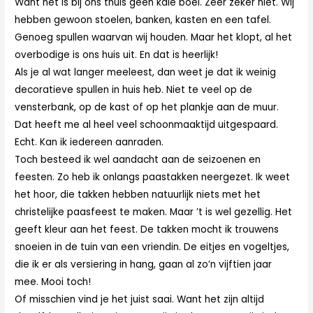
Want het is bij ons thuis geen kale boel. Zeer zeker niet. Wij
hebben gewoon stoelen, banken, kasten en een tafel.
Genoeg spullen waarvan wij houden. Maar het klopt, al het
overbodige is ons huis uit. En dat is heerlijk!
Als je al wat langer meeleest, dan weet je dat ik weinig
decoratieve spullen in huis heb. Niet te veel op de
vensterbank, op de kast of op het plankje aan de muur.
Dat heeft me al heel veel schoonmaaktijd uitgespaard.
Echt. Kan ik iedereen aanraden.
Toch besteed ik wel aandacht aan de seizoenen en
feesten. Zo heb ik onlangs paastakken neergezet. Ik weet
het hoor, die takken hebben natuurlijk niets met het
christelijke paasfeest te maken. Maar ’t is wel gezellig. Het
geeft kleur aan het feest. De takken mocht ik trouwens
snoeien in de tuin van een vriendin. De eitjes en vogeltjes,
die ik er als versiering in hang, gaan al zo’n vijftien jaar
mee. Mooi toch!
Of misschien vind je het juist saai. Want het zijn altijd