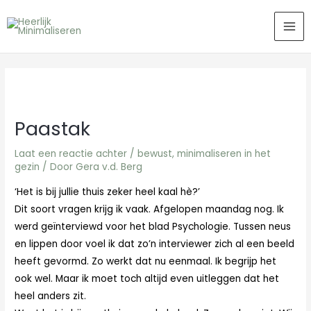
Ga
MA
naar
ME
de
inhoud
Paastak
Laat een reactie achter
/
bewust
,
minimaliseren in het
gezin
/ Door
Gera v.d. Berg
‘Het is bij jullie thuis zeker heel kaal hè?’
Dit soort vragen krijg ik vaak. Afgelopen maandag nog. Ik
werd geïnterviewd voor het blad Psychologie. Tussen neus
en lippen door voel ik dat zo’n interviewer zich al een beeld
heeft gevormd. Zo werkt dat nu eenmaal. Ik begrijp het
ook wel. Maar ik moet toch altijd even uitleggen dat het
heel anders zit.