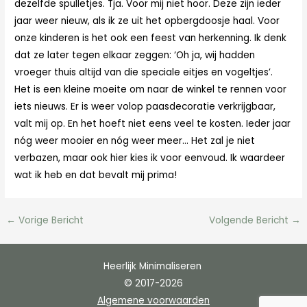
dezelfde spulletjes. Tja. Voor mij niet hoor. Deze zijn ieder
jaar weer nieuw, als ik ze uit het opbergdoosje haal. Voor
onze kinderen is het ook een feest van herkenning. Ik denk
dat ze later tegen elkaar zeggen: ‘Oh ja, wij hadden
vroeger thuis altijd van die speciale eitjes en vogeltjes’.
Het is een kleine moeite om naar de winkel te rennen voor
iets nieuws. Er is weer volop paasdecoratie verkrijgbaar,
valt mij op. En het hoeft niet eens veel te kosten. Ieder jaar
nóg weer mooier en nóg weer meer… Het zal je niet
verbazen, maar ook hier kies ik voor eenvoud. Ik waardeer
wat ik heb en dat bevalt mij prima!
←
Vorige Bericht
Volgende Bericht
→
Heerlijk Minimaliseren
© 2017-2026
Algemene voorwaarden