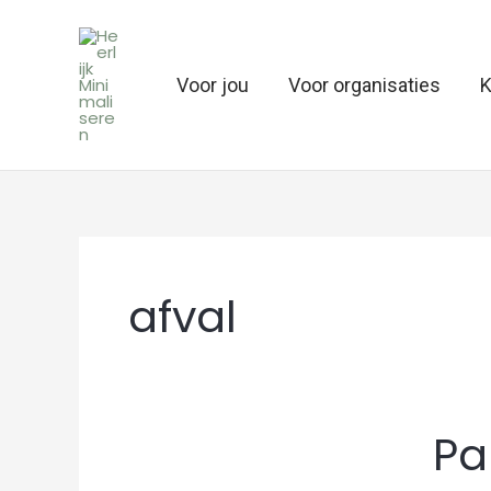
Ga
naar
de
Voor jou
Voor organisaties
K
inhoud
afval
Papier
Pa
minder