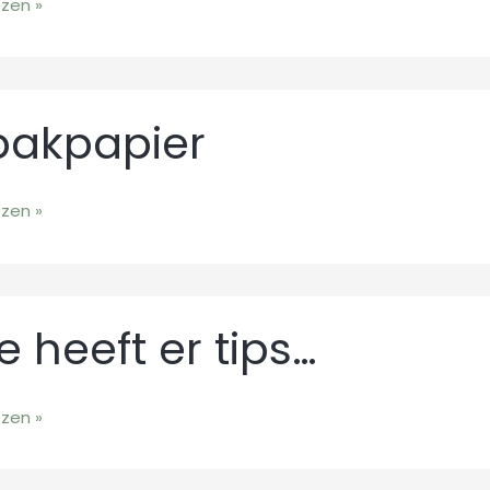
ezen »
?
apier
pakpapier
ezen »
e heeft er tips…
ezen »