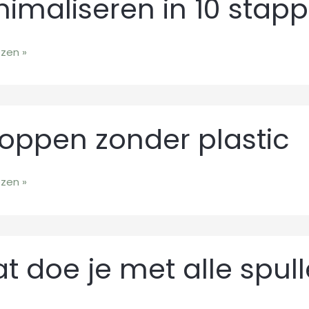
nimaliseren in 10 stap
en
ezen »
en
oppen zonder plastic
ezen »
t doe je met alle spul