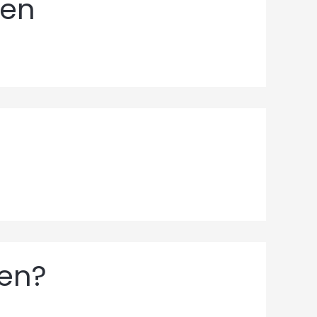
pen
len?