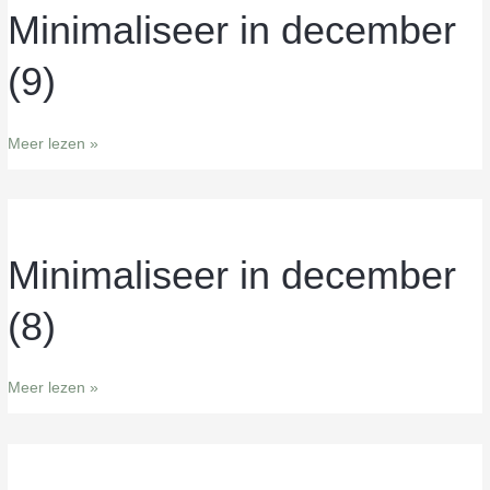
Minimaliseer in december
Minimaliseer
in
(9)
december
(9)
Meer lezen »
Minimaliseer in december
Minimaliseer
in
(8)
december
(8)
Meer lezen »