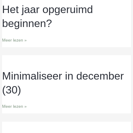
Het jaar opgeruimd
Het
jaar
beginnen?
opgeruimd
beginnen?
Meer lezen »
Minimaliseer in december
Minimaliseer
in
(30)
december
(30)
Meer lezen »