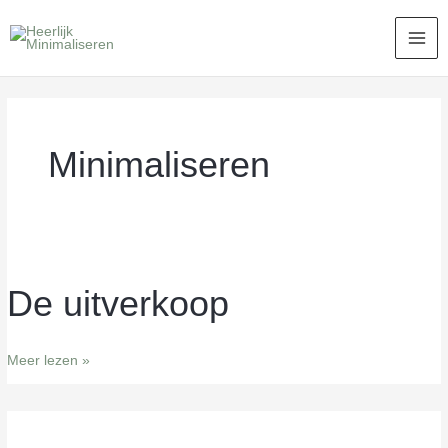
Ga
MA
naar
ME
de
inhoud
Minimaliseren
De uitverkoop
De
uitverkoop
Meer lezen »