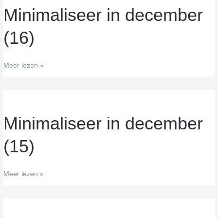
Minimaliseer in december
Minimaliseer
in
(16)
december
(16)
Meer lezen »
Minimaliseer in december
Minimaliseer
in
(15)
december
(15)
Meer lezen »