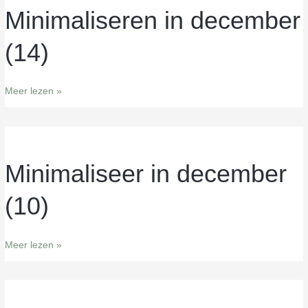
Minimaliseren in december
Minimaliseren
in
(14)
december
(14)
Meer lezen »
Minimaliseer in december
Minimaliseer
in
(10)
december
(10)
Meer lezen »