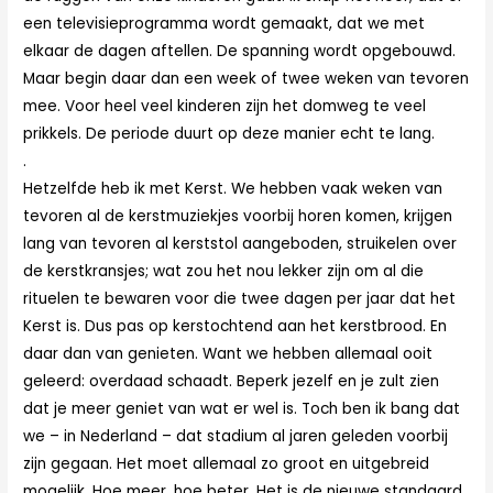
een televisieprogramma wordt gemaakt, dat we met
elkaar de dagen aftellen. De spanning wordt opgebouwd.
Maar begin daar dan een week of twee weken van tevoren
mee. Voor heel veel kinderen zijn het domweg te veel
prikkels. De periode duurt op deze manier echt te lang.
.
Hetzelfde heb ik met Kerst. We hebben vaak weken van
tevoren al de kerstmuziekjes voorbij horen komen, krijgen
lang van tevoren al kerststol aangeboden, struikelen over
de kerstkransjes; wat zou het nou lekker zijn om al die
rituelen te bewaren voor die twee dagen per jaar dat het
Kerst is. Dus pas op kerstochtend aan het kerstbrood. En
daar dan van genieten. Want we hebben allemaal ooit
geleerd: overdaad schaadt. Beperk jezelf en je zult zien
dat je meer geniet van wat er wel is. Toch ben ik bang dat
we – in Nederland – dat stadium al jaren geleden voorbij
zijn gegaan. Het moet allemaal zo groot en uitgebreid
mogelijk. Hoe meer, hoe beter. Het is de nieuwe standaard