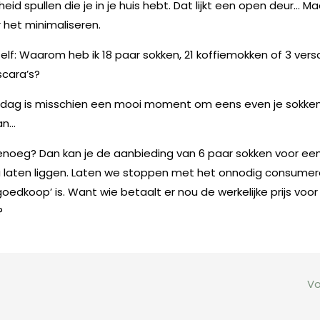
id spullen die je in je huis hebt. Dat lijkt een open deur… Ma
 het minimaliseren.
elf: Waarom heb ik 18 paar sokken, 21 koffiemokken of 3 vers
cara’s?
ag is misschien een mooi moment om eens even je sokk
an…
enoeg? Dan kan je de aanbieding van 6 paar sokken voor een k
sa laten liggen. Laten we stoppen met het onnodig consum
 goedkoop’ is. Want wie betaalt er nou de werkelijke prijs voor
?
Vo