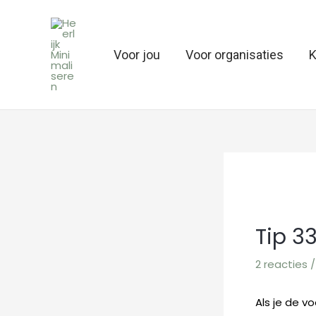
Ga
naar
de
Voor jou
Voor organisaties
K
inhoud
Tip 33
2 reacties
Als je de v