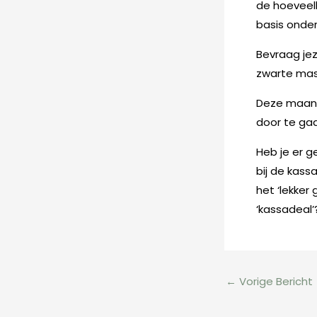
de hoeveelhe
basis onder
Bevraag jez
zwarte mas
Deze maand
door te ga
Heb je er g
bij de kas
het ‘lekker
‘kassadeal’
←
Vorige Bericht