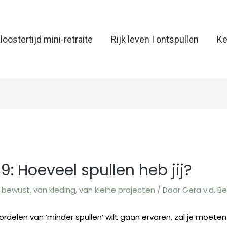
loostertijd mini-retraite
Rijk leven I ontspullen
Ke
9: Hoeveel spullen heb jij?
/
bewust
,
van kleding
,
van kleine projecten
/ Door
Gera v.d. B
oordelen van ‘minder spullen’ wilt gaan ervaren, zal je moeten