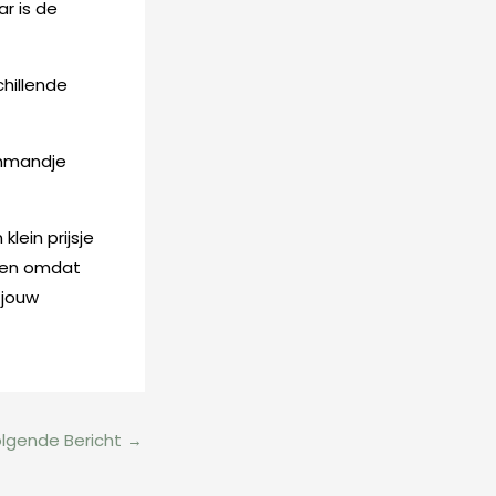
ar is de
chillende
enmandje
lein prijsje
eren omdat
 jouw
lgende Bericht
→