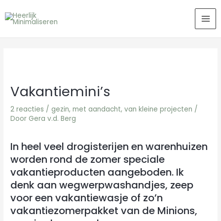
Ga
MA
naar
ME
de
inhoud
Vakantiemini’s
2 reacties
/
gezin
,
met aandacht
,
van kleine projecten
/
Door
Gera v.d. Berg
In heel veel drogisterijen en warenhuizen
worden rond de zomer speciale
vakantieproducten aangeboden. Ik
denk aan wegwerpwashandjes, zeep
voor een vakantiewasje of zo’n
vakantiezomerpakket van de Minions,