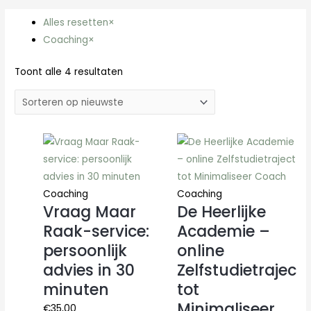
Gesorteerd
op
Alles resetten
×
nieuwste
Coaching
×
Toont alle 4 resultaten
Coaching
Coaching
Vraag Maar
De Heerlijke
Raak-service:
Academie –
persoonlijk
online
advies in 30
Zelfstudietraject
minuten
tot
Minimaliseer
€
35,00