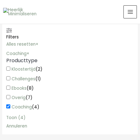
Ga
MA
naar
ME
de
inhoud
Filters
Alles resetten
×
Coaching
×
Producttype
Kloostertijd
(
2
)
Challenges
(
1
)
Ebooks
(
8
)
Overig
(
7
)
Coaching
(
4
)
Toon
(
4
)
Annuleren