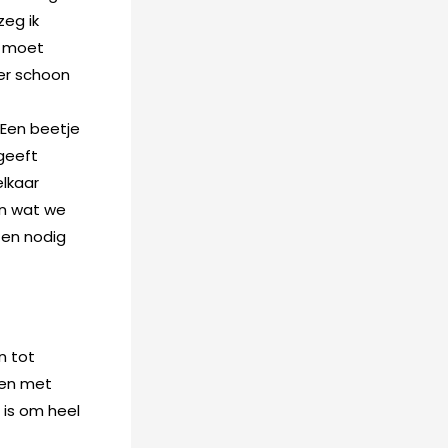
zeg ik
n moet
oer schoon
 Een beetje
 geeft
elkaar
en wat we
ten nodig
n tot
nen met
 is om heel