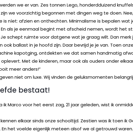
werden we er van. Zes tonnen Lego, honderdduizend knuffels
 zijn we voorzichtig begonnen met dingen weg te doen. Nee
 is níet: afzien en onthechten. Minimalisme is bepalen wat 
. En als je eenmaal begint met afscheid nemen, wordt het s
! Je schept ruimte voor datgene wat je graag wilt. Dan merk j
n ook ballast in je hoofd zijn. Daar bevrijd je je van. Toen onz
hine kapotging, ontdekten we dat samen handmatig afw
oplevert. Met de kinderen, maar ook als ouders onder elkaa
nooit meer anders!”
 geven niet om luxe. Wij vinden de geluksmomenten belangrij
iefde bestaat!
 ik Marco voor het eerst zag, 21 jaar geleden, wist ik onmiddelli
kennen elkaar sinds onze schooltijd. Zestien was ik toen ik G
En het voelde eigenlijk meteen alsof we al getrouwd waren. N