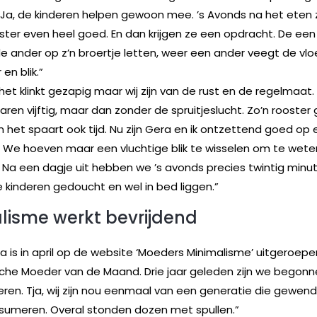
Ja, de kinderen helpen gewoon mee. ’s Avonds na het eten 
ister even heel goed. En dan krijgen ze een opdracht. De ee
e ander op z’n broertje letten, weer een ander veegt de vl
en blik.”
 het klinkt gezapig maar wij zijn van de rust en de regelmaat.
jaren vijftig, maar dan zonder de spruitjeslucht. Zo’n rooster
En het spaart ook tijd. Nu zijn Gera en ik ontzettend goed op 
. We hoeven maar een vluchtige blik te wisselen om te wet
Na een dagje uit hebben we ’s avonds precies twintig minu
e kinderen gedoucht en wel in bed liggen.”
lisme werkt bevrijdend
a is in april op de website ‘Moeders Minimalisme’ uitgeroepe
sche Moeder van de Maand. Drie jaar geleden zijn we begon
en. Tja, wij zijn nou eenmaal van een generatie die gewend
nsumeren. Overal stonden dozen met spullen.”