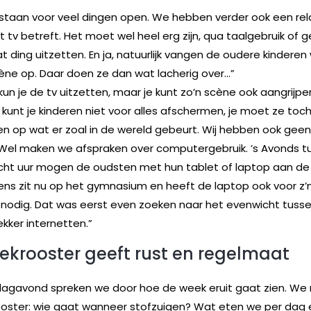
 staan voor veel dingen open. We hebben verder ook een rel
 tv betreft. Het moet wel heel erg zijn, qua taalgebruik of g
at ding uitzetten. En ja, natuurlijk vangen de oudere kindere
ène op. Daar doen ze dan wat lacherig over…”
kun je de tv uitzetten, maar je kunt zo’n scène ook aangrijp
 kunt je kinderen niet voor alles afschermen, je moet ze toc
n op wat er zoal in de wereld gebeurt. Wij hebben ook geen 
Wel maken we afspraken over computergebruik. ’s Avonds t
cht uur mogen de oudsten met hun tablet of laptop aan de
rens zit nu op het gymnasium en heeft de laptop ook voor z’
 nodig. Dat was eerst even zoeken naar het evenwicht tusse
kker internetten.”
ekrooster geeft rust en regelmaat
dagavond spreken we door hoe de week eruit gaat zien. W
oster: wie gaat wanneer stofzuigen? Wat eten we per dag 