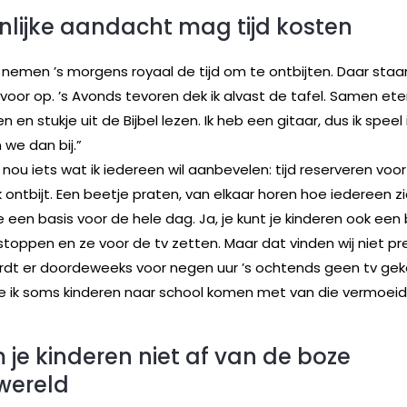
nlijke aandacht mag tijd kosten
nemen ’s morgens royaal de tijd om te ontbijten. Daar sta
 voor op. ’s Avonds tevoren dek ik alvast de tafel. Samen et
n en stukje uit de Bijbel lezen. Ik heb een gitaar, dus ik speel
 we dan bij.”
s nou iets wat ik iedereen wil aanbevelen: tijd reserveren voo
 ontbijt. Een beetje praten, van elkaar horen hoe iedereen zi
e een basis voor de hele dag. Ja, je kunt je kinderen ook ee
stoppen en ze voor de tv zetten. Maar dat vinden wij niet pret
ordt er doordeweeks voor negen uur ’s ochtends geen tv ge
ie ik soms kinderen naar school komen met van die vermoeid
 je kinderen niet af van de boze
wereld