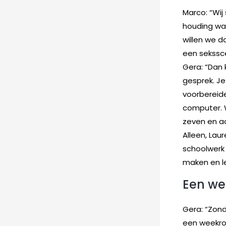
Marco: “Wij
houding wat
willen we d
een sekssc
Gera: “Dan 
gesprek. Je
voorbereide
computer. 
zeven en a
Alleen, Lau
schoolwerk
maken en le
Een we
Gera: “Zon
een weekro