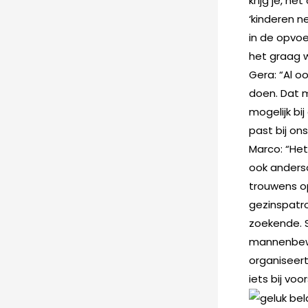
kríjg je, h
‘kinderen n
in de opvo
het graag wi
Gera: “Al o
doen. Dat m
mogelijk bij
past bij ons
Marco: “Het
ook anderso
trouwens o
gezinspatro
zoekende. S
mannenbewe
organiseert
iets bij voor