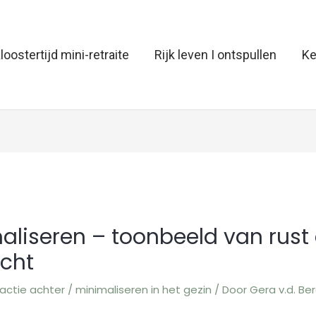
loostertijd mini-retraite
Rijk leven I ontspullen
Ke
aliseren – toonbeeld van rust
icht
actie achter
/
minimaliseren in het gezin
/ Door
Gera v.d. Be