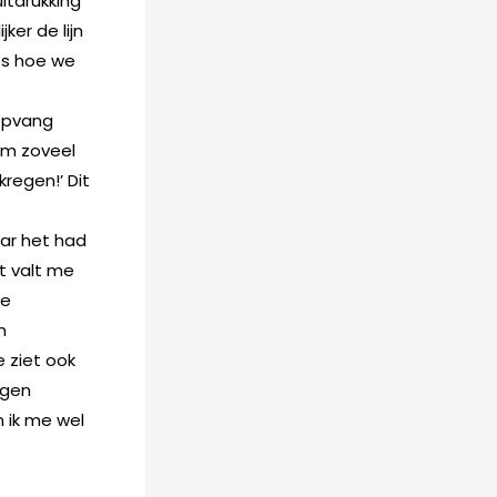
itdrukking
er de lijn
es hoe we
 opvang
om zoveel
ekregen!’ Dit
aar het had
t valt me
we
n
e ziet ook
agen
n ik me wel