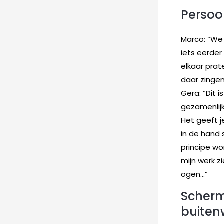
Persoo
Marco: “We 
iets eerder
elkaar prate
daar zingen
Gera: “Dit i
gezamenlijk
Het geeft j
in de hand 
principe w
mijn werk z
ogen…”
Scherm
buiten