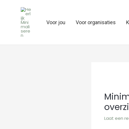
Ga
naar
de
Voor jou
Voor organisaties
K
inhoud
Minim
overz
Laat een re