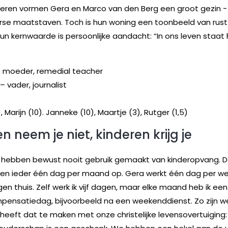
nderen vormen Gera en Marco van den Berg een groot gezin −
rse maatstaven. Toch is hun woning een toonbeeld van rust
Hun kernwaarde is persoonlijke aandacht: “In ons leven staat
– moeder, remedial teacher
– vader, journalist
, Marijn (10). Janneke (10), Maartje (3), Rutger (1,5)
n neem je niet, kinderen krijg je
 hebben bewust nooit gebruik gemaakt van kinderopvang. D
en ieder één dag per maand op. Gera werkt één dag per we
gen thuis. Zelf werk ik vijf dagen, maar elke maand heb ik e
pensatiedag, bijvoorbeeld na een weekenddienst. Zo zijn w
 heeft dat te maken met onze christelijke levensovertuiging: