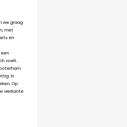
an we graag
en, met
 iets en
r een
ch voelt.
n boterham
tig. In
keken. Op
e vierkante