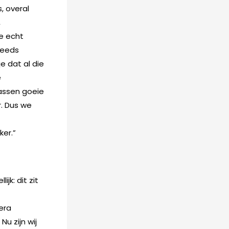
, overal
,
je echt
teeds
e dat al die
e
assen goeie
r. Dus we
ker.”
jk: dit zit
era
u zijn wij