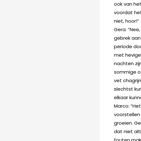
ook van het
voordat het 
niet, hoor!”
Gera: “Nee,
gebrek aan
periode doo
met hevige 
nachten zij
sommige oc
vet chagrijn
slechtst ku
elkaar kunn
Marco: “Het
voorstellen
groeien. Ge
dat niet al
fouten make