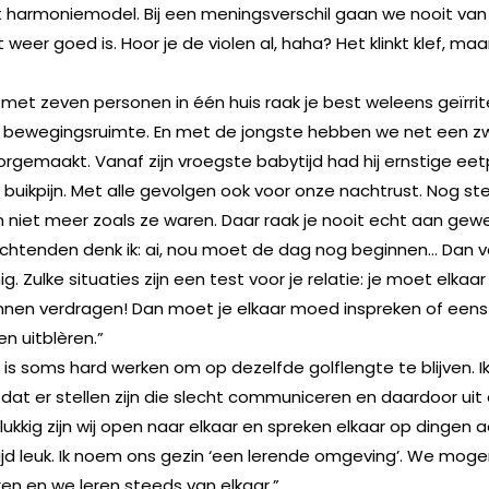
 harmoniemodel. Bij een meningsverschil gaan we nooit van
weer goed is. Hoor je de violen al, haha? Het klinkt klef, maa
 met zeven personen in één huis raak je best weleens geïrri
 bewegingsruimte. En met de jongste hebben we net een z
rgemaakt. Vanaf zijn vroegste babytijd had hij ernstige ee
buikpijn. Met alle gevolgen ook voor onze nachtrust. Nog ste
n niet meer zoals ze waren. Daar raak je nooit echt aan gew
htenden denk ik: ai, nou moet de dag nog beginnen… Dan v
ig. Zulke situaties zijn een test voor je relatie: je moet elkaar
nnen verdragen! Dan moet je elkaar moed inspreken of eens l
en uitblèren.”
 is soms hard werken om op dezelfde golflengte te blijven. I
 dat er stellen zijn die slecht communiceren en daardoor uit 
lukkig zijn wij open naar elkaar en spreken elkaar op dingen aa
tijd leuk. Ik noem ons gezin ‘een lerende omgeving’. We mog
n en we leren steeds van elkaar.”