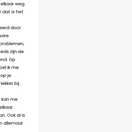
 elkaar weg
r dat is het
teerd door
ware
tproblemen,
eds zijn de
end. Op
oel ik me
 op je
ekker bij
k kan me
elkaar
n. Ook al is
en allemaal