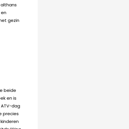
 althans
 en
 het gezin
e beide
ek en is
en ATV-dag
e precies
 kinderen