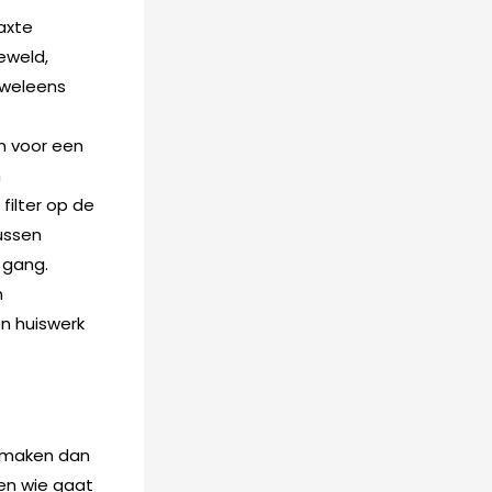
axte
eweld,
n weleens
en voor een
h
filter op de
ussen
 gang.
n
n huiswerk
e maken dan
en wie gaat