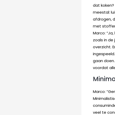
dat koken? 
meestal: lu
afdrogen, d
met stoffer 
Marco: “Ja,
zoals in de 
overzicht. 
ingespeeld
gaan doen. 
voordat all
Minima
Marco: “Ger
Minimalisti
consuminder
veel te co