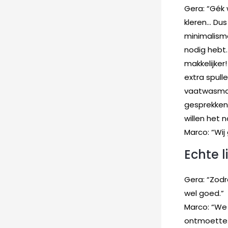
Gera: “Gék 
kleren… Dus
minimalisme
nodig hebt
makkelijker
extra spulle
vaatwasmac
gesprekken 
willen het 
Marco: “Wij
Echte l
Gera: “Zodra
wel goed.”
Marco: “We 
ontmoette. 