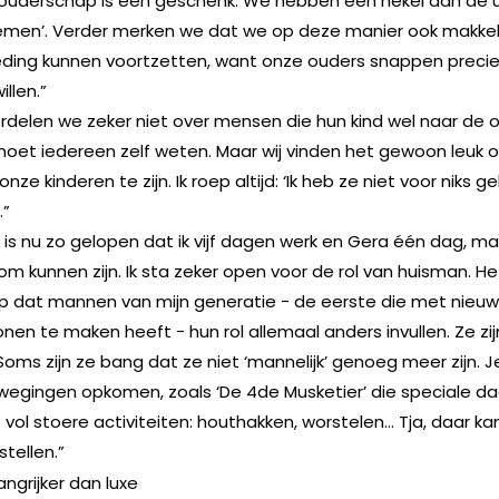
et ouderschap is een geschenk. We hebben een hekel aan de u
emen’. Verder merken we dat we op deze manier ook makkelijk
eding kunnen voortzetten, want onze ouders snappen preci
llen.”
ordelen we zeker niet over mensen die hun kind wel naar de
oet iedereen zelf weten. Maar wij vinden het gewoon leuk 
 onze kinderen te zijn. Ik roep altijd: ‘Ik heb ze niet voor niks g
.”
 is nu zo gelopen dat ik vijf dagen werk en Gera één dag, m
m kunnen zijn. Ik sta zeker open voor de rol van huisman. He
p dat mannen van mijn generatie − de eerste die met nieu
nen te maken heeft − hun rol allemaal anders invullen. Ze zij
oms zijn ze bang dat ze niet ‘mannelijk’ genoeg meer zijn. J
gingen opkomen, zoals ‘De 4de Musketier’ die speciale d
 vol stoere activiteiten: houthakken, worstelen… Tja, daar ka
stellen.”