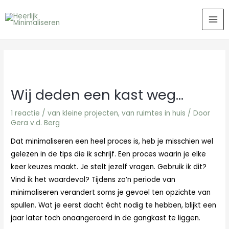
Ga
MA
naar
ME
de
inhoud
Wij deden een kast weg…
1 reactie
/
van kleine projecten
,
van ruimtes in huis
/ Door
Gera v.d. Berg
Dat minimaliseren een heel proces is, heb je misschien wel
gelezen in de tips die ik schrijf. Een proces waarin je elke
keer keuzes maakt. Je stelt jezelf vragen. Gebruik ik dit?
Vind ik het waardevol? Tijdens zo’n periode van
minimaliseren verandert soms je gevoel ten opzichte van
spullen. Wat je eerst dacht écht nodig te hebben, blijkt een
jaar later toch onaangeroerd in de gangkast te liggen.