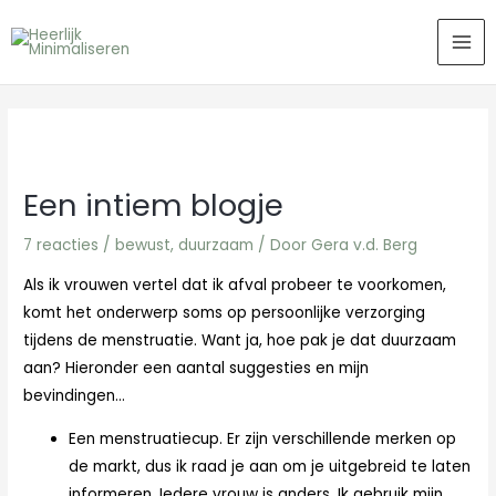
Ga
MA
naar
ME
de
inhoud
Een intiem blogje
7 reacties
/
bewust
,
duurzaam
/ Door
Gera v.d. Berg
Als ik vrouwen vertel dat ik afval probeer te voorkomen,
komt het onderwerp soms op persoonlijke verzorging
tijdens de menstruatie. Want ja, hoe pak je dat duurzaam
aan? Hieronder een aantal suggesties en mijn
bevindingen…
Een menstruatiecup. Er zijn verschillende merken op
de markt, dus ik raad je aan om je uitgebreid te laten
informeren. Iedere vrouw is anders
. Ik gebruik mijn