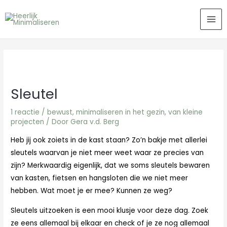
Ga
MA
naar
ME
de
inhoud
Sleutel
1 reactie
/
bewust
,
minimaliseren in het gezin
,
van kleine
projecten
/ Door
Gera v.d. Berg
Heb jij ook zoiets in de kast staan? Zo’n bakje met allerlei
sleutels waarvan je niet meer weet waar ze precies van
zijn? Merkwaardig eigenlijk, dat we soms sleutels bewaren
van kasten, fietsen en hangsloten die we niet meer
hebben. Wat moet je er mee? Kunnen ze weg?
Sleutels uitzoeken is een mooi klusje voor deze dag. Zoek
ze eens allemaal bij elkaar en check of je ze nog allemaal