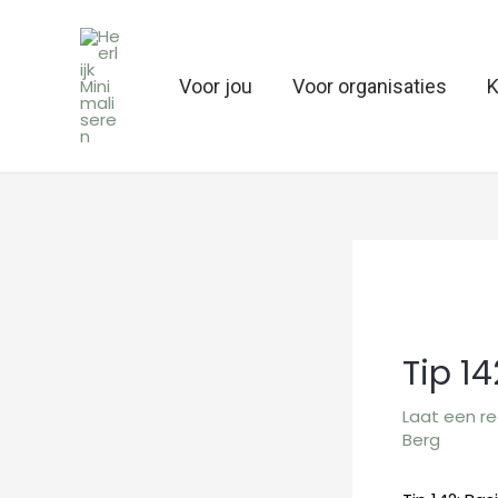
Ga
naar
de
Voor jou
Voor organisaties
K
inhoud
Tip 14
Laat een re
Berg