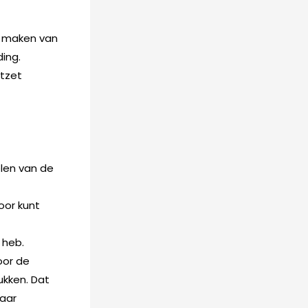
t maken van
ding.
itzet
elen van de
oor kunt
 heb.
oor de
ukken. Dat
haar