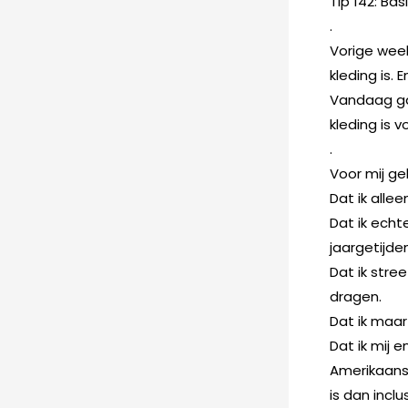
Tip 142: Bas
.
Vorige wee
kleding is.
Vandaag ga 
kleding is 
.
Voor mij ge
Dat ik alle
Dat ik echt
jaargetijde
Dat ik stre
dragen.
Dat ik maar 
Dat ik mij 
Amerikaanse
is dan incl