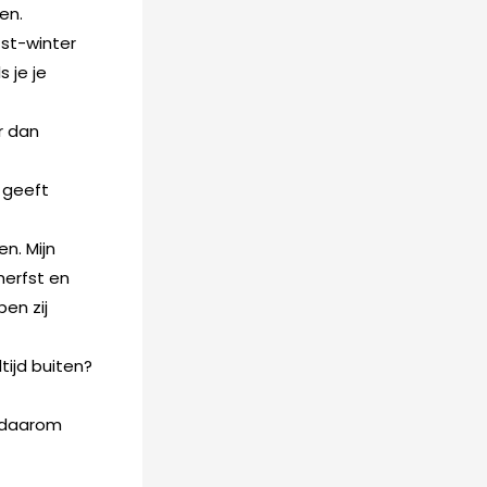
en.
fst-winter
 je je
er dan
t geeft
n. Mijn
herfst en
ben zij
tijd buiten?
e daarom