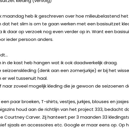
isuitzet kleding (vervolg)
k maandag heb ik geschreven over hoe milieubelastend he
 En dat het slim is om te gaan werken met een basisuitzet kle
ik daar op verzoek nog even verder op in. Want een basisu
voor ieder persoon anders.
ldt…
en in de kast heb hangen wat ik ook daadwerkelijk draag.
e seizoenskleding (denk aan een zomerjurkje) er bij het wiss
n er wel tussenuit haal.
ef naar zoveel mogelijk kleding die je gewoon de seizoenen d
een paar broeken, T-shirts, vestjes, jurkjes, blouses en jasjes
enigszins houd aan de richtlijn van het project 333, bedacht d
 Courtney Carver. Zij hanteert per 3 maanden 33 kledingst
usief sjaals en accessoires etc. Google er maar eens op. Op 