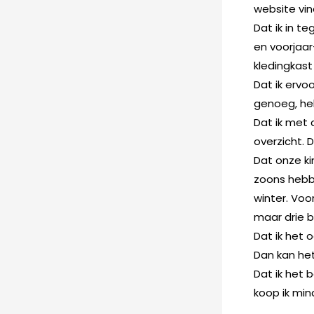
website vin
Dat ik in t
en voorjaar
kledingkast
Dat ik ervoo
genoeg, he
Dat ik met 
overzicht. D
Dat onze ki
zoons hebbe
winter. Voo
maar drie b
Dat ik het 
Dan kan het
Dat ik het 
koop ik min
.