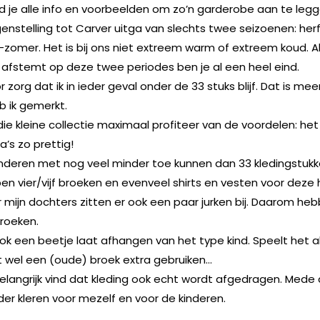
d je alle info en voorbeelden om zo’n garderobe aan te legg
egenstelling tot Carver uitga van slechts twee seizoenen: her
-zomer. Het is bij ons niet extreem warm of extreem koud. Als
 afstemt op deze twee periodes ben je al een heel eind.
r zorg dat ik in ieder geval onder de 33 stuks blijf. Dat is me
b ik gemerkt.
die kleine collectie maximaal profiteer van de voordelen: he
a’s zo prettig!
nderen met nog veel minder toe kunnen dan 33 kledingstukke
n vier/vijf broeken en evenveel shirts en vesten voor deze 
r mijn dochters zitten er ook een paar jurken bij. Daarom heb
roeken.
ook een beetje laat afhangen van het type kind. Speelt het al
 wel een (oude) broek extra gebruiken…
belangrijk vind dat kleding ook echt wordt afgedragen. Med
der kleren voor mezelf en voor de kinderen.