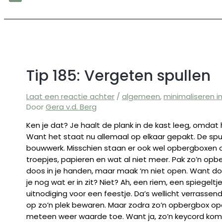
Tip 185: Vergeten spullen
Laat een reactie achter
/
algemeen
,
minimaliseren i
Door
Gera v.d. Berg
Ken je dat? Je haalt de plank in de kast leeg, omdat 
Want het staat nu allemaal op elkaar gepakt. De s
bouwwerk. Misschien staan er ook wel opbergboxen 
troepjes, papieren en wat al niet meer. Pak zo’n opb
doos in je handen, maar maak ‘m niet open. Want do
je nog wat er in zit? Niet? Ah, een riem, een spiegeltj
uitnodiging voor een feestje. Da’s wellicht verrasse
op zo’n plek bewaren. Maar zodra zo’n opbergbox ope
meteen weer waarde toe. Want ja, zo’n keycord komt