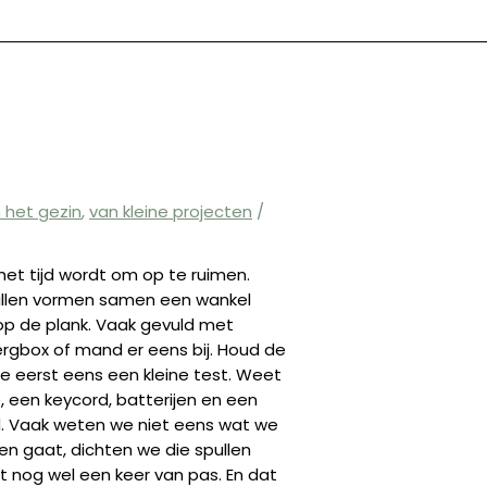
n het gezin
,
van kleine projecten
/
het tijd wordt om op te ruimen.
pullen vormen samen een wankel
op de plank. Vaak gevuld met
ergbox of mand er eens bij. Houd de
e eerst eens een kleine test. Weet
e, een keycord, batterijen en een
nd. Vaak weten we niet eens wat we
n gaat, dichten we die spullen
 nog wel een keer van pas. En dat