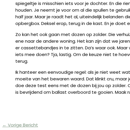
spiegeltje is misschien iets voor je dochter. En die r
houden. Je neemt je voor om al die spullen te gebruik
half jaar. Maar je raadt het al, uiteindelijk belanden d
opbergbox. Deksel erop, terug in de kast. En je doet
Zo kan het ook gaan met dozen op zolder. Die ver
ene naar de andere woning. Het kan zijn dat we jaren n
er cassettebandjes in te zitten. Da’s waar ook. Maa
iets mee doen? Tja, lastig. Om de keuze niet te ho
terug.
Ik hanteer een eenvoudige regel: als je niet weet wat
moeite van het bewaren waard. Dat klinkt cru, maar 
doe deze test eens met de dozen bij jou op zolder. Of
is bevrijdend om ballast overboord te gooien. Maak r
←
Vorige Bericht