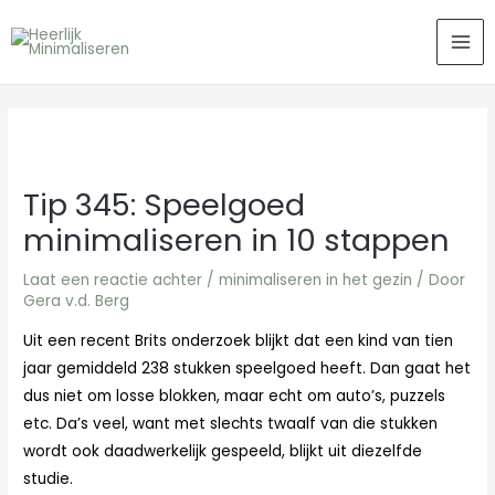
Ga
MA
naar
ME
de
inhoud
Tip 345: Speelgoed
minimaliseren in 10 stappen
Laat een reactie achter
/
minimaliseren in het gezin
/ Door
Gera v.d. Berg
Uit een recent Brits onderzoek blijkt dat een kind van tien
jaar gemiddeld 238 stukken speelgoed heeft. Dan gaat het
dus niet om losse blokken, maar echt om auto’s, puzzels
etc. Da’s veel, want met slechts twaalf van die stukken
wordt ook daadwerkelijk gespeeld, blijkt uit diezelfde
studie.