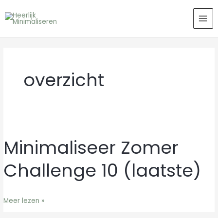
Ga
MAI
naar
ME
de
inhoud
overzicht
Minimaliseer Zomer
Minimaliseer
Zomer
Challenge 10 (laatste)
Challenge
10
(laatste)
Meer lezen »