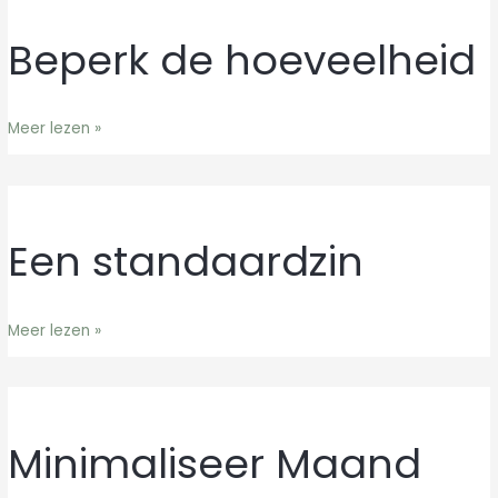
Beperk de hoeveelheid
Beperk
de
hoeveelheid
Meer lezen »
Een standaardzin
Een
standaardzin
Meer lezen »
Minimaliseer Maand
Minimaliseer
Maand