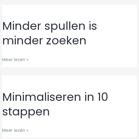
Minder spullen is
Minder
spullen
minder zoeken
is
minder
zoeken
Meer lezen »
Minimaliseren in 10
Minimaliseren
in
stappen
10
stappen
Meer lezen »