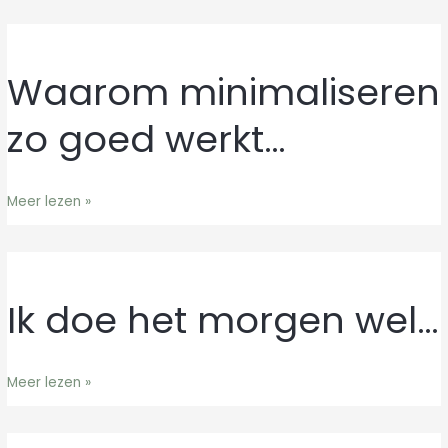
Waarom minimaliseren
Waarom
minimaliseren
zo goed werkt…
zo
goed
werkt…
Meer lezen »
Ik doe het morgen wel…
Ik
doe
het
Meer lezen »
morgen
wel…